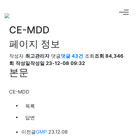
CE-MDD
페이지 정보
작성자
최고관리자
댓글
댓글 43건
조회
조회 84,346
회
작성일
작성일 23-12-08 09:32
본문
CE-MDD
목록
답변
이전글
GMP
23.12.08