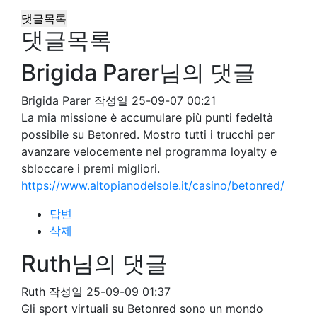
댓글목록
댓글목록
Brigida Parer님의 댓글
Brigida Parer
작성일
25-09-07 00:21
La mia missione è accumulare più punti fedeltà
possibile su Betonred. Mostro tutti i trucchi per
avanzare velocemente nel programma loyalty e
sbloccare i premi migliori.
https://www.altopianodelsole.it/casino/betonred/
답변
삭제
Ruth님의 댓글
Ruth
작성일
25-09-09 01:37
Gli sport virtuali su Betonred sono un mondo